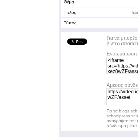
Θέμα
Τίτλος
Τελ
Τύπος
Για να μπορέσ
βίντεο απαιτεί
Ενσωμάτωση 
Άμεσος σύνδ
Για τα blogs.sch
schoolpress.sc
αντιγράψτε το
σύνδεσμο μέσα 