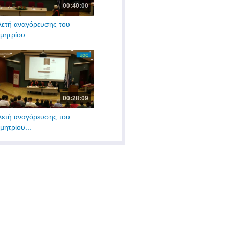
00:40:00
λετή αναγόρευσης του
µητρίου...
00:28:09
λετή αναγόρευσης του
µητρίου...
00:35:11
αβείο Εξαίρετης
νεπιστημιακής...