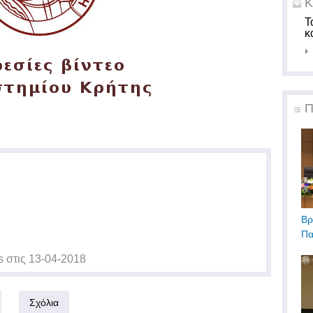
Κ
Τ
κ
Π
Βρ
Πα
s
στις
13-04-2018
Σχόλια