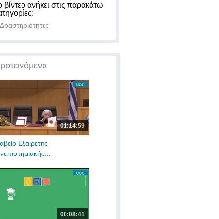
ο βίντεο ανήκει στις παρακάτω
ατηγορίες:
Δραστηριότητες
ροτεινόμενα
01:14:59
αβείο Εξαίρετης
νεπιστημιακής...
00:08:41