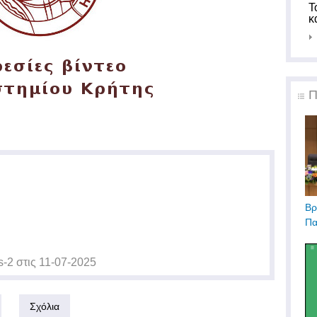
Τ
κ
Π
Βρ
Πα
s-2
στις
11-07-2025
Σχόλια