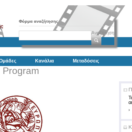
Φόρμα αναζήτησης
Αναζήτηση
Ομάδες
Κανάλια
Μεταδόσεις
e Program
Π
Τ
α
Κ