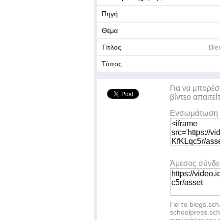
Πηγή
Θέμα
Τίτλος
Ble
Τύπος
Για να μπορέσ
βίντεο απαιτεί
Ενσωμάτωση 
Άμεσος σύνδ
Για τα blogs.sch
schoolpress.sc