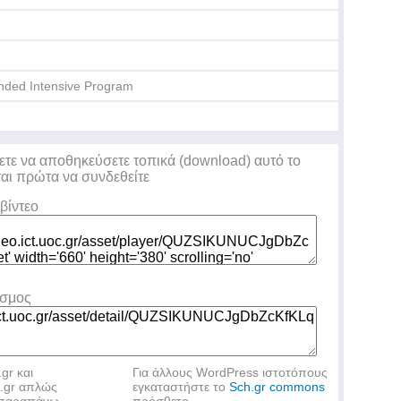
nded Intensive Program
Τε
Δη
ετε να αποθηκεύσετε τοπικά (download) αυτό το
ται πρώτα να συνδεθείτε
βίντεο
εσμος
.gr και
Για άλλους WordPress ιστοτόπους
h.gr απλώς
εγκαταστήστε το
Sch.gr commons