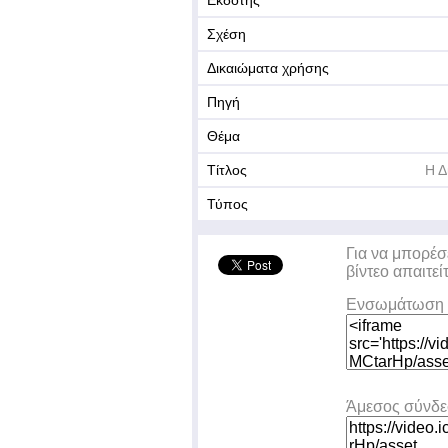
Εκδότης
Σχέση
Δικαιώματα χρήσης
Πηγή
Θέμα
Τίτλος
Η Δ
Τύπος
Για να μπορέσ
βίντεο απαιτεί
Ενσωμάτωση 
Άμεσος σύνδ