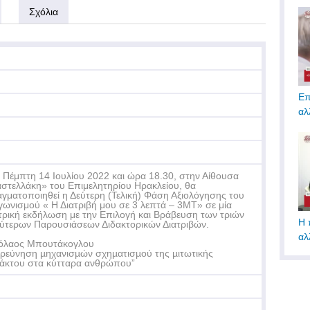
Σχόλια
Επ
αλ
 Πέμπτη 14 Ιουλίου 2022 και ώρα 18.30, στην Αίθουσα
στελλάκη» του Επιμελητηρίου Ηρακλείου, θα
γματοποιηθεί η Δεύτερη (Τελική) Φάση Αξιολόγησης του
γωνισμού « Η Διατριβή μου σε 3 λεπτά – 3ΜΤ» σε μία
τρική εκδήλωση με την Επιλογή και Βράβευση των τριών
H 
ύτερων Παρουσιάσεων Διδακτορικών Διατριβών.
αλ
όλαος Μπουτάκογλου
ερεύνηση µηχανισµών σχηµατισµού της µιτωτικής
άκτου στα κύτταρα ανθρώπου”