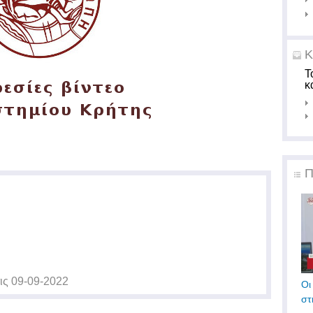
Κ
Τ
κ
Π
ις
09-09-2022
Οι
στ