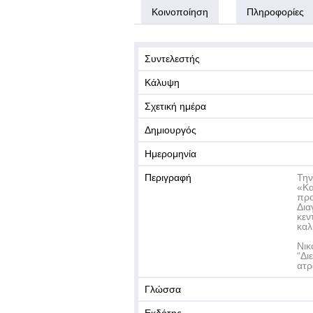
Κοινοποίηση
Πληροφορίες
Συντελεστής
Κάλυψη
Σχετική ημέρα
Δημιουργός
Ημερομηνία
Περιγραφή
Την
«Κα
πρα
Δια
κεν
καλ
Νικ
“Δι
ατρ
Γλώσσα