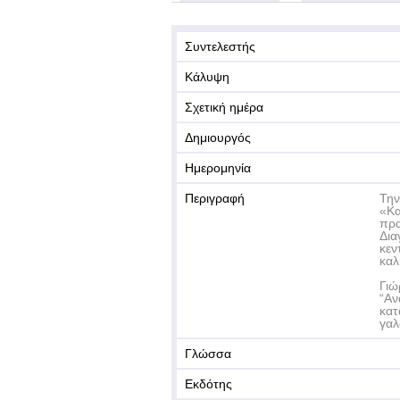
Συντελεστής
Κάλυψη
Σχετική ημέρα
Δημιουργός
Ημερομηνία
Περιγραφή
Την
«Κα
πρα
Δια
κεν
καλ
Γιώ
“Αν
κατ
γαλ
Γλώσσα
Εκδότης