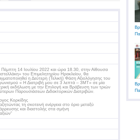
Βρ
Πα
 Πέμπτη 14 Ιουλίου 2022 και ώρα 18.30, στην Αίθουσα
στελλάκη» του Επιμελητηρίου Ηρακλείου, θα
γματοποιηθεί η Δεύτερη (Τελική) Φάση Αξιολόγησης του
γωνισμού « Η Διατριβή μου σε 3 λεπτά – 3ΜΤ» σε μία
Βρ
τρική εκδήλωση με την Επιλογή και Βράβευση των τριών
Πα
ύτερων Παρουσιάσεων Διδακτορικών Διατριβών.
ργος Κορκίδης
αζητώντας τη σκοτεινή ενέργεια στο όριο µεταξύ
άρρευσης και διαστολής στα σµήνη
αξιών”