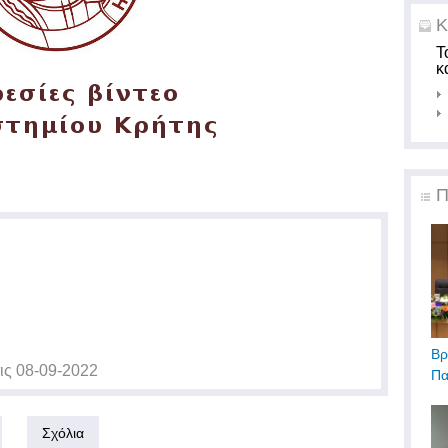
Κ
Τ
κ
Π
Βρ
ις
08-09-2022
Πα
Σχόλια