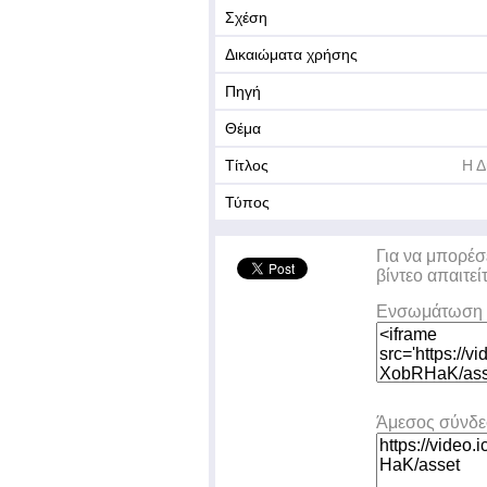
Σχέση
Δικαιώματα χρήσης
Πηγή
Θέμα
Τίτλος
Η Δ
Τύπος
Για να μπορέσ
βίντεο απαιτεί
Ενσωμάτωση 
Άμεσος σύνδ