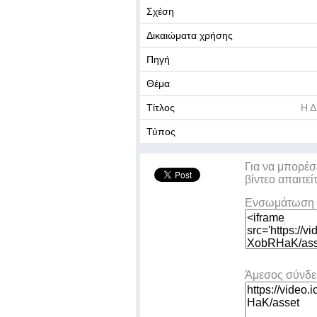
Σχέση
Δικαιώματα χρήσης
Πηγή
Θέμα
Τίτλος
Η Δ
Τύπος
Για να μπορέσ
βίντεο απαιτεί
Ενσωμάτωση 
Άμεσος σύνδ