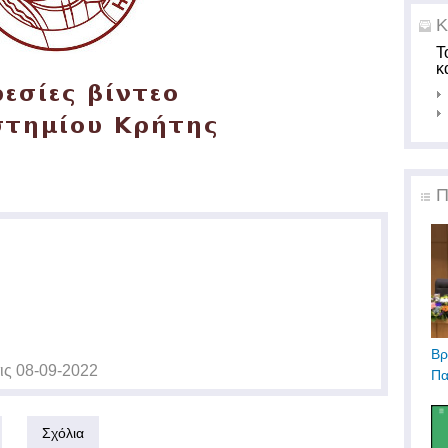
Κ
Τ
κ
Π
Βρ
ις
08-09-2022
Πα
Σχόλια