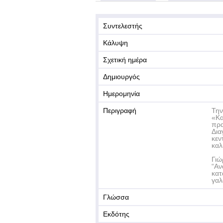
Συντελεστής
Κάλυψη
Σχετική ημέρα
Δημιουργός
Ημερομηνία
Περιγραφή
Την
«Κα
πρα
Δια
κεν
καλ
Γιώ
“Αν
κατ
γαλ
Γλώσσα
Εκδότης