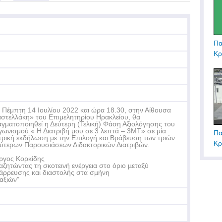
Πα
Κρ
 Πέμπτη 14 Ιουλίου 2022 και ώρα 18.30, στην Αίθουσα
στελλάκη» του Επιμελητηρίου Ηρακλείου, θα
γματοποιηθεί η Δεύτερη (Τελική) Φάση Αξιολόγησης του
γωνισμού « Η Διατριβή μου σε 3 λεπτά – 3ΜΤ» σε μία
Πα
τρική εκδήλωση με την Επιλογή και Βράβευση των τριών
Κρ
ύτερων Παρουσιάσεων Διδακτορικών Διατριβών.
ργος Κορκίδης
αζητώντας τη σκοτεινή ενέργεια στο όριο µεταξύ
άρρευσης και διαστολής στα σµήνη
αξιών”