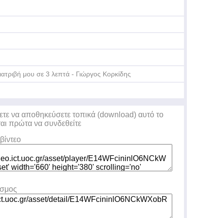
Τε
Δη
ιατριβή μου σε 3 λεπτά - Γιώργος Κορκίδης
Τε
Δη
ετε να αποθηκεύσετε τοπικά (download) αυτό το
ται πρώτα να συνδεθείτε
βίντεο
εσμος